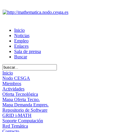
Inicio
Noticias
Empleo
Enlaces
Sala de prensa
Buscar
Inicio
Nodo CESGA
Miembros
Actividades
Oferta Tecnológica
Mapa Oferta Tecno.
Mapa Demanda Empres.
Repositorio de Software
GRID i-MATH
Soporte Computación
Red Temática
Contacto