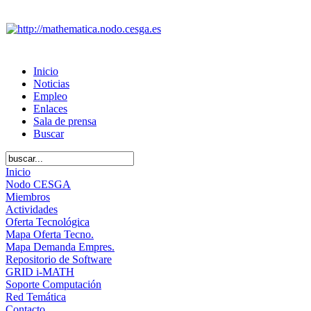
Inicio
Noticias
Empleo
Enlaces
Sala de prensa
Buscar
Inicio
Nodo CESGA
Miembros
Actividades
Oferta Tecnológica
Mapa Oferta Tecno.
Mapa Demanda Empres.
Repositorio de Software
GRID i-MATH
Soporte Computación
Red Temática
Contacto