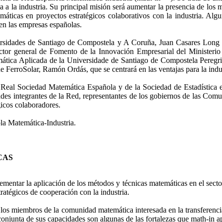
 a la industria. Su principal misión será aumentar la presencia de los
áticas en proyectos estratégicos colaborativos con la industria. Algun
n las empresas españolas.
iversidades de Santiago de Compostela y A Coruña, Juan Casares Long y
ector general de Fomento de la Innovación Empresarial del Ministeri
mática Aplicada de la Universidade de Santiago de Compostela Peregri
de FerroSolar, Ramón Ordás, que se centrará en las ventajas para la indu
 la Real Sociedad Matemática Española y de la Sociedad de Estadística 
dades integrantes de la Red, representantes de los gobiernos de las Co
gicos colaboradores.
ola Matemática-Industria.
CAS
ementar la aplicación de los métodos y técnicas matemáticas en el secto
ratégicos de cooperación con la industria.
s miembros de la comunidad matemática interesada en la transferencia d
 conjunta de sus capacidades son algunas de las fortalezas que math-in 