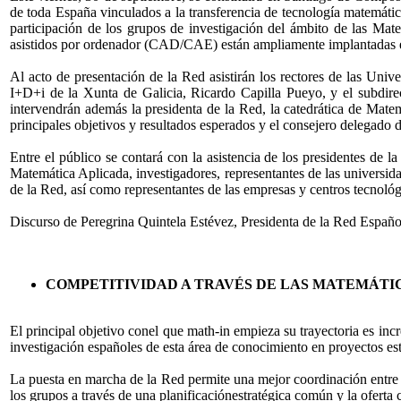
de toda España vinculados a la transferencia de tecnología matemática
participación de los grupos de investigación del ámbito de las Matem
asistidos por ordenador (CAD/CAE) están ampliamente implantadas e
Al acto de presentación de la Red asistirán los rectores de las Un
I+D+i de la Xunta de Galicia, Ricardo Capilla Pueyo, y el subdir
intervendrán además la presidenta de la Red, la catedrática de Mate
principales objetivos y resultados esperados y el consejero delegado 
Entre el público se contará con la asistencia de los presidentes de
Matemática Aplicada, investigadores, representantes de las universi
de la Red, así como representantes de las empresas y centros tecnoló
Discurso de Peregrina Quintela Estévez, Presidenta de la Red Españ
COMPETITIVIDAD A TRAVÉS DE LAS MATEMÁTI
El principal objetivo conel que math-in empieza su trayectoria es incr
investigación españoles de esta área de conocimiento en proyectos est
La puesta en marcha de la Red permite una mejor coordinación entre lo
los grupos a través de una planificaciónestratégica común y la oferta