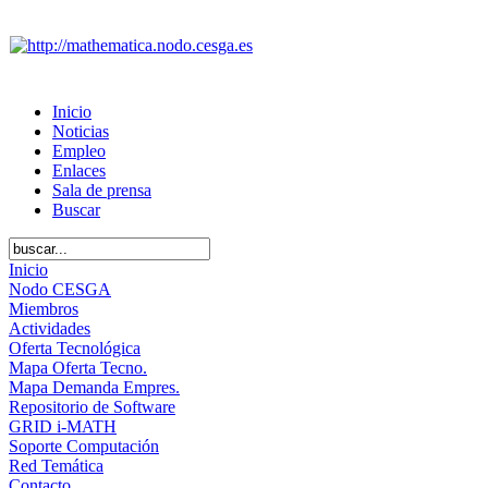
Inicio
Noticias
Empleo
Enlaces
Sala de prensa
Buscar
Inicio
Nodo CESGA
Miembros
Actividades
Oferta Tecnológica
Mapa Oferta Tecno.
Mapa Demanda Empres.
Repositorio de Software
GRID i-MATH
Soporte Computación
Red Temática
Contacto