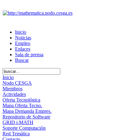
Inicio
Noticias
Empleo
Enlaces
Sala de prensa
Buscar
Inicio
Nodo CESGA
Miembros
Actividades
Oferta Tecnológica
Mapa Oferta Tecno.
Mapa Demanda Empres.
Repositorio de Software
GRID i-MATH
Soporte Computación
Red Temática
Contacto